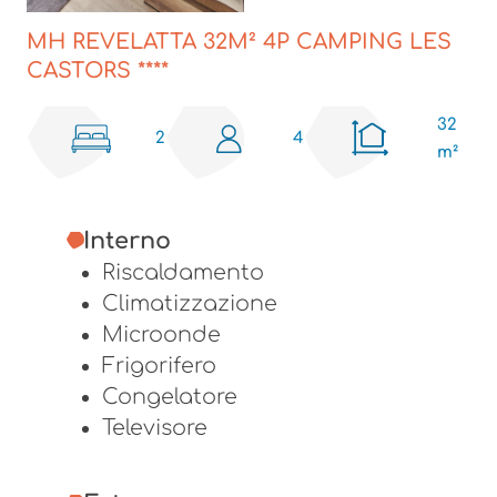
MH REVELATTA 32M² 4P CAMPING LES
CASTORS ****
32
2
4
m²
Interno
Riscaldamento
Climatizzazione
Microonde
Frigorifero
Congelatore
Televisore